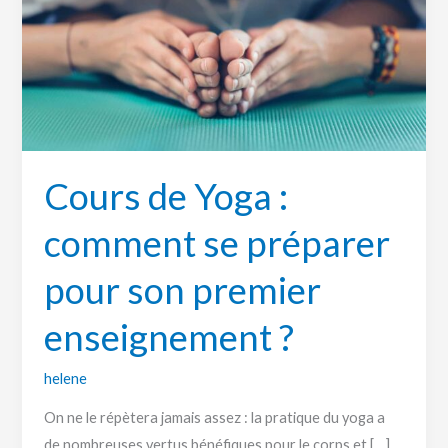
comment
se
préparer
pour
son
premier
enseignement
Cours de Yoga :
?
comment se préparer
pour son premier
enseignement ?
helene
On ne le répètera jamais assez : la pratique du yoga a
de nombreuses vertus bénéfiques pour le corps et […]