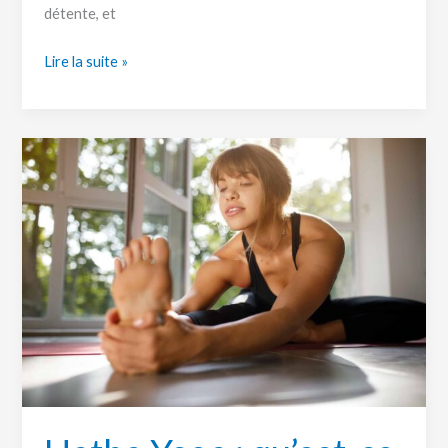
détente, et
Lire la suite »
Hatha
Yoga
:
qu’est-
ce
c’est
?