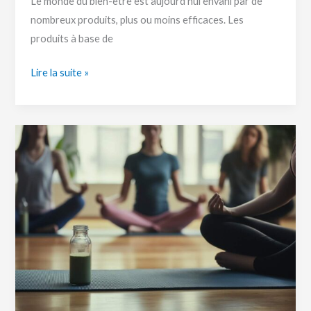
Le monde du bien-être est aujourd’hui envahi par de
nombreux produits, plus ou moins efficaces. Les
produits à base de
Lire la suite »
Le
CBD
est-
il
sûr
à
utiliser
avant
une
séance