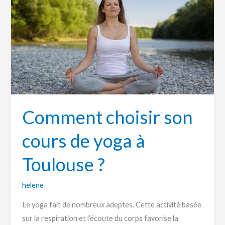
choisir
son
cours
de
yoga
à
Toulouse
?
Comment choisir son
cours de yoga à
Toulouse ?
helene
Le yoga fait de nombreux adeptes. Cette activité basée
sur la respiration et l’écoute du corps favorise la