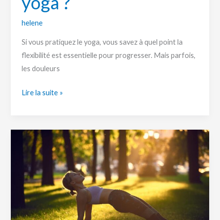
yoga ?
helene
Si vous pratiquez le yoga, vous savez à quel point la
flexibilité est essentielle pour progresser. Mais parfois,
les douleurs
Lire la suite »
Yoga
Vinyasa
:
qu’est-
ce
c’est
?