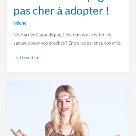
pas cher à adopter !
helene
Noël arrive à grands pas, il est temps d’acheter les
cadeaux pour vos proches ! Entre les parents, vos amis,
Lire la suite »
Les
meilleures
idées
de
cadeau
yoga
pas