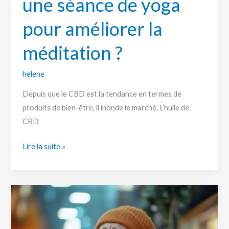
une séance de yoga
méditation ?
pour améliorer la
méditation ?
helene
Depuis que le CBD est la tendance en termes de
produits de bien-être, il inonde le marché. L’huile de
CBD
Lire la suite »
L’impact
de
l’huile