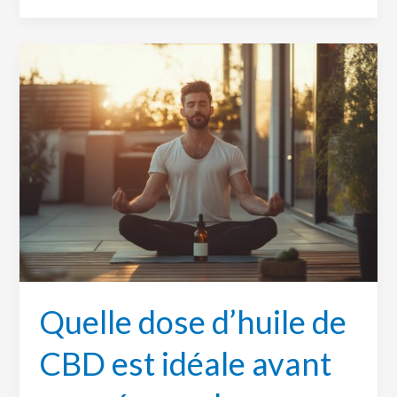
Quelle
dose
d’huile
de
CBD
est
idéale
avant
une
séance
de
Quelle dose d’huile de
yoga
pour
CBD est idéale avant
améliorer
la