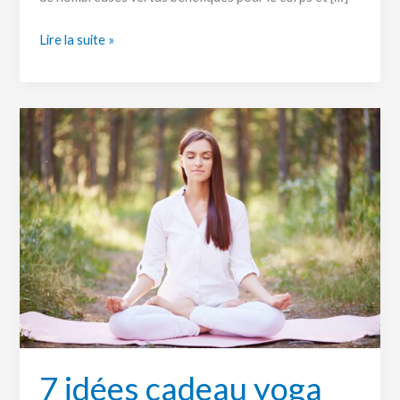
Lire la suite »
7
idées
cadeau
yoga
pas
cher
à
adopter
!
7 idées cadeau yoga