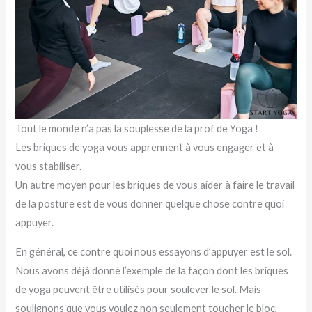
Tout le monde n’a pas la souplesse de la prof de Yoga !
Les briques de yoga vous apprennent à vous engager et à
vous stabiliser.
Un autre moyen pour les briques de vous aider à faire le travail
de la posture est de vous donner quelque chose contre quoi
appuyer.
En général, ce contre quoi nous essayons d’appuyer est le sol.
Nous avons déjà donné l’exemple de la façon dont les briques
de yoga peuvent être utilisés pour soulever le sol. Mais
soulignons que vous voulez non seulement toucher le bloc,