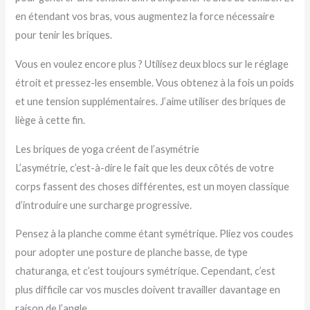
en étendant vos bras, vous augmentez la force nécessaire
pour tenir les briques.
Vous en voulez encore plus ? Utilisez deux blocs sur le réglage
étroit et pressez-les ensemble. Vous obtenez à la fois un poids
et une tension supplémentaires. J’aime utiliser des briques de
liège à cette fin.
Les briques de yoga créent de l’asymétrie
L’asymétrie, c’est-à-dire le fait que les deux côtés de votre
corps fassent des choses différentes, est un moyen classique
d’introduire une surcharge progressive.
Pensez à la planche comme étant symétrique. Pliez vos coudes
pour adopter une posture de planche basse, de type
chaturanga, et c’est toujours symétrique. Cependant, c’est
plus difficile car vos muscles doivent travailler davantage en
raison de l’angle.