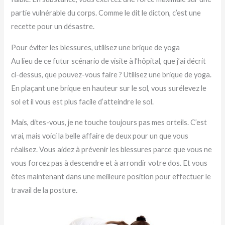
partie vulnérable du corps. Comme le dit le dicton, c’est une
recette pour un désastre.
Pour éviter les blessures, utilisez une brique de yoga
Au lieu de ce futur scénario de visite à l’hôpital, que j’ai décrit
ci-dessus, que pouvez-vous faire ? Utilisez une brique de yoga.
En plaçant une brique en hauteur sur le sol, vous surélevez le
sol et il vous est plus facile d’atteindre le sol.
Mais, dites-vous, je ne touche toujours pas mes orteils. C’est
vrai, mais voici la belle affaire de deux pour un que vous
réalisez. Vous aidez à prévenir les blessures parce que vous ne
vous forcez pas à descendre et à arrondir votre dos. Et vous
êtes maintenant dans une meilleure position pour effectuer le
travail de la posture.