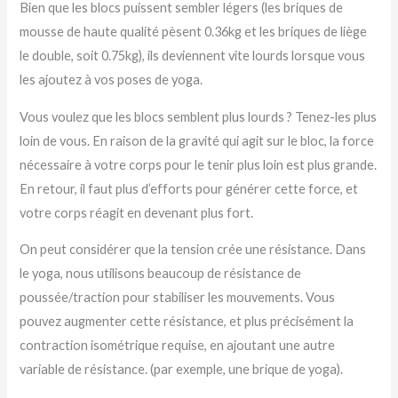
Bien que les blocs puissent sembler légers (les briques de
mousse de haute qualité pèsent 0.36kg et les briques de liège
le double, soit 0.75kg), ils deviennent vite lourds lorsque vous
les ajoutez à vos poses de yoga.
Vous voulez que les blocs semblent plus lourds ? Tenez-les plus
loin de vous. En raison de la gravité qui agit sur le bloc, la force
nécessaire à votre corps pour le tenir plus loin est plus grande.
En retour, il faut plus d’efforts pour générer cette force, et
votre corps réagit en devenant plus fort.
On peut considérer que la tension crée une résistance. Dans
le yoga, nous utilisons beaucoup de résistance de
poussée/traction pour stabiliser les mouvements. Vous
pouvez augmenter cette résistance, et plus précisément la
contraction isométrique requise, en ajoutant une autre
variable de résistance. (par exemple, une brique de yoga).