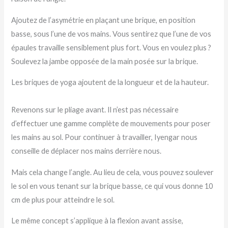
Ajoutez de l’asymétrie en plaçant une brique, en position
basse, sous l’une de vos mains. Vous sentirez que l’une de vos
épaules travaille sensiblement plus fort. Vous en voulez plus ?
Soulevez la jambe opposée de la main posée sur la brique.
Les briques de yoga ajoutent de la longueur et de la hauteur.
Revenons sur le pliage avant. Il n’est pas nécessaire
d’effectuer une gamme complète de mouvements pour poser
les mains au sol. Pour continuer à travailler, Iyengar nous
conseille de déplacer nos mains derrière nous.
Mais cela change l’angle. Au lieu de cela, vous pouvez soulever
le sol en vous tenant sur la brique basse, ce qui vous donne 10
cm de plus pour atteindre le sol.
Le même concept s’applique à la flexion avant assise,