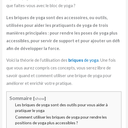
que faites-vous avec le bloc de yoga ?
Les briques de yoga sont des accessoires, ou outils,
utilisées pour aider les pratiquants de yoga de trois
manières principales : pour rendre les poses de yoga plus
accessibles, pour servir de support et pour ajouter un défi
afin de développer la force.
Voici la théorie de l’utilisation des
briques
de yoga
. Une fois
que vous aurez compris ces concepts, vous serez libre de
savoir quand et comment utiliser une brique de yoga pour
améliorer et enrichir votre pratique.
Sommaire
show
Les briques de yoga sont des outils pour vous aider à
pratiquer le yoga
Comment utiliser les briques de yoga pour rendre les
positions de yoga plus accessibles ?