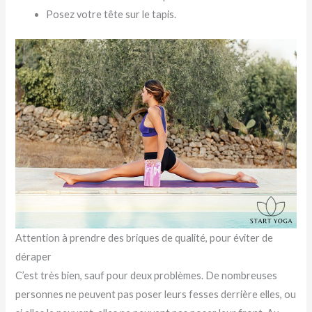
Posez votre tête sur le tapis.
Attention à prendre des briques de qualité, pour éviter de
déraper
C’est très bien, sauf pour deux problèmes. De nombreuses
personnes ne peuvent pas poser leurs fesses derrière elles, ou