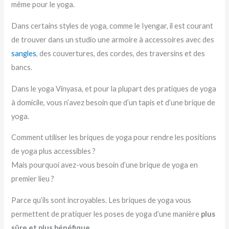
même pour le yoga.
Dans certains styles de yoga, comme le Iyengar, il est courant
de trouver dans un studio une armoire à accessoires avec des
sangles
, des couvertures, des cordes, des traversins et des
bancs.
Dans le yoga Vinyasa, et pour la plupart des pratiques de yoga
à domicile, vous n’avez besoin que d’un tapis et d’une brique de
yoga.
Comment utiliser les briques de yoga pour rendre les positions
de yoga plus accessibles ?
Mais pourquoi avez-vous besoin d’une brique de yoga en
premier lieu ?
Parce qu’ils sont incroyables. Les briques de yoga vous
permettent de pratiquer les poses de yoga d’une manière
plus
sûre et plus bénéfique.