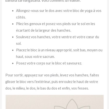
bandha sarvangasana. Voici comment la réaliser.
Allongez-vous sur le dos avec votre bloc de yoga à vos
côtés.
Pliez les genoux et posez vos pieds sur le sol en les
écartant de la largeur des hanches.
Soulevez vos hanches, votre ventre et votre cœur du
sol.
Placez le bloc à un niveau approprié, soit bas, moyen ou
haut, sous votre sacrum.
Posez votre corps sur le bloc et savourez.
Pour sortir, appuyez sur vos pieds, levez vos hanches, faites
glisser le bloc vers l’extérieur, puis enroulez le haut de votre
dos, le milieu, le dos, le bas du dos et enfin, vos fesses.