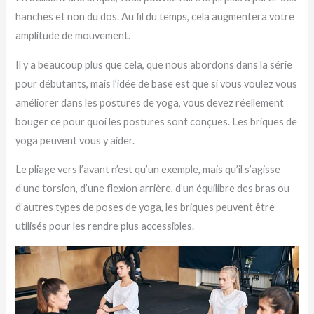
hanches et non du dos. Au fil du temps, cela augmentera votre
amplitude de mouvement.
Il y a beaucoup plus que cela, que nous abordons dans la série
pour débutants, mais l’idée de base est que si vous voulez vous
améliorer dans les postures de yoga, vous devez réellement
bouger ce pour quoi les postures sont conçues. Les briques de
yoga peuvent vous y aider.
Le pliage vers l’avant n’est qu’un exemple, mais qu’il s’agisse
d’une torsion, d’une flexion arrière, d’un équilibre des bras ou
d’autres types de poses de yoga, les briques peuvent être
utilisés pour les rendre plus accessibles.