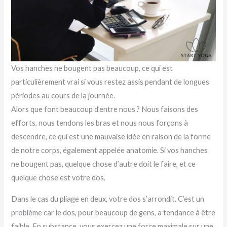
Vos hanches ne bougent pas beaucoup, ce qui est
particulièrement vrai si vous restez assis pendant de longues
périodes au cours de la journée.
Alors que font beaucoup d’entre nous ? Nous faisons des
efforts, nous tendons les bras et nous nous forçons à
descendre, ce qui est une mauvaise idée en raison de la forme
de notre corps, également appelée anatomie. Si vos hanches
ne bougent pas, quelque chose d’autre doit le faire, et ce
quelque chose est votre dos.
Dans le cas du pliage en deux, votre dos s’arrondit. C’est un
problème car le dos, pour beaucoup de gens, a tendance à être
faible. En substance, vous exercez une force maximale sur une