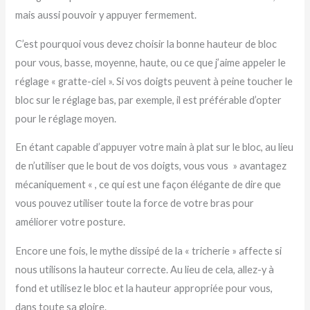
mais aussi pouvoir y appuyer fermement.
C’est pourquoi vous devez choisir la bonne hauteur de bloc
pour vous, basse, moyenne, haute, ou ce que j’aime appeler le
réglage « gratte-ciel ». Si vos doigts peuvent à peine toucher le
bloc sur le réglage bas, par exemple, il est préférable d’opter
pour le réglage moyen.
En étant capable d’appuyer votre main à plat sur le bloc, au lieu
de n’utiliser que le bout de vos doigts, vous vous » avantagez
mécaniquement « , ce qui est une façon élégante de dire que
vous pouvez utiliser toute la force de votre bras pour
améliorer votre posture.
Encore une fois, le mythe dissipé de la « tricherie » affecte si
nous utilisons la hauteur correcte. Au lieu de cela, allez-y à
fond et utilisez le bloc et la hauteur appropriée pour vous,
dans toute sa gloire.