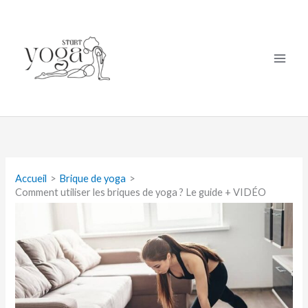
Aller
au
contenu
Accueil
Brique de yoga
Comment utiliser les briques de yoga ? Le guide + VIDÉO